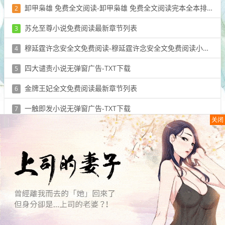
卸甲枭雄 免费全文阅读-卸甲枭雄 免费全文阅读完本全本排行榜
2
阅读：1
苏允至尊小说免费阅读最新章节列表
3
阅读：1
穆延霆许念安全文免费阅读-穆延霆许念安全文免费阅读小说最新章节列表
4
阅读：1
四大谴责小说无弹窗广告-TXT下载
5
阅读：2
金牌王妃全文免费阅读最新章节列表
6
阅读：1
一触即发小说无弹窗广告-TXT下载
7
关闭
阅读：1
报告长官夫人在捉鬼全文免费阅读-报告长官夫人在捉鬼全文免费阅读小说最新章节列表
8
阅读：1
长篇小说多少字-长篇小说多少字最新章节
9
阅读：1
地图
章成成
苏ICP备16000655号苏ICP备16000655号
本站文章为网络引用文章
内容与版权与本站无关，如有问题，
网站地图
Z-BlogPHP
告知删除
基于
搭建.