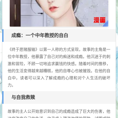
成瘾：一个中年教授的自白
《终于愿赌服输》以第一人称的方式呈现，故事的主角是一
位中年教授，他暴露了自己对的痴迷和成瘾。他沉迷于的刺
激和冒险，不顾一切地追求赢钱的快感。随着时间的推移，
他的生活变得越来越糟糕，他的自尊心也被摧毁。在他的自
白中，读者可以深入了解成瘾的心理和对个人生活的破坏
力。
与自我救赎
故事的主人公开始意识到自己的成瘾造成了巨大的伤害，他